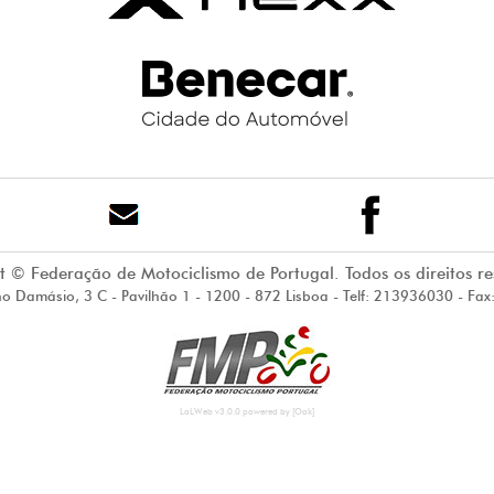
t © Federação de Motociclismo de Portugal. Todos os direitos re
no Damásio, 3 C - Pavilhão 1 - 1200 - 872 Lisboa - Telf: 213936030 - F
LaLWeb v3.0.0 powered by [Oak]